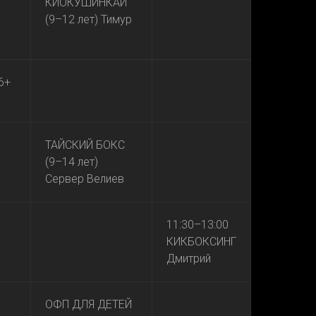
КИОКУШИНКАЙ
(9–12 лет) Тимур
6+
ТАЙСКИЙ БОКС
(9–14 лет)
Сервер Велиев
11:30–13:00
КИКБОКСИНГ
Дмитрий
ОФП ДЛЯ ДЕТЕЙ