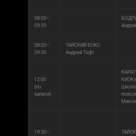
08:00–
БОДР
09:30
Андре
08:00–
ТАЙСКИЙ БОКС
09:30
Андрей Тофт
КАРАТ
12:00
КИОК
(по
Школа
записи)
поясо
Макси
19:30–
ТАЙСК