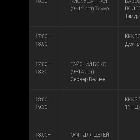
18:30
КИОКУШИНКАЙ
БАЗО
(9–12 лет) Тимур
ПОДГ
Тимур
17:00–
КИКБО
18:00
Дмитр
17:00–
ТАЙСКИЙ БОКС
18:30
(9–14 лет)
Сервер Велиев
18:00–
КИКБ
19:30
11+ Д
18:00–
ОФП ДЛЯ ДЕТЕЙ