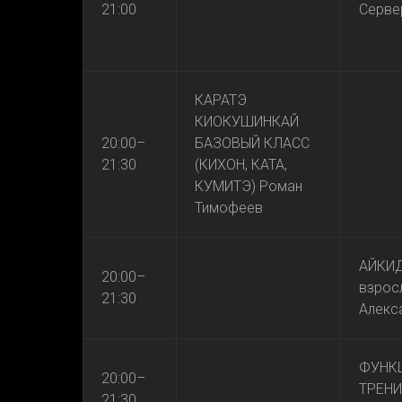
21:00
Серве
КАРАТЭ
КИОКУШИНКАЙ
20:00–
БАЗОВЫЙ КЛАСС
21:30
(КИХОН, КАТА,
КУМИТЭ) Роман
Тимофеев
АЙКИД
20:00–
взрос
21:30
Алекс
ФУНК
20:00–
ТРЕНИ
21:30