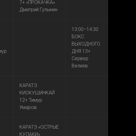
7+ «ПРОКАЧКА»
Дмитрий Гулынин
13:00–14:30
БОКС
ВЫХОДНОГО
мур
ДНЯ 13+
Сервер
Велиев
КАРАТЭ
КИОКУШИНКАЙ
12+ Тимур
Умаров
КАРАТЭ «ОСТРЫЕ
КУЛАКИ»