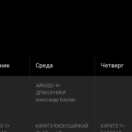
ник
Среда
Четверг
АЙКИДО 4+
ДРАКОНЧИКИ
Александр Баулин
Э 7+
КАРАТЭ КИОКУШИНКАЙ
КАРАТЭ 7+