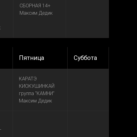
СБОРНАЯ 14+
Максим Дедик
к
Пятница
Суббота
КАРАТЭ
КИОКУШИНКАЙ
группа "КАМНИ"
Максим Дедик
L