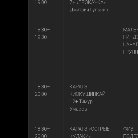
19:00
7+ «ПРОКАЧКА»
Дмитрий Гулынин
18:30–
МАЛЕ
19:30
НИНД
НАЧА
ГРУПП
18:30–
КАРАТЭ
20:00
КИОКУШИНКАЙ
12+ Тимур
Умаров
18:30–
КАРАТЭ «ОСТРЫЕ
ФИЗ.
20:00
КУЛАКИ»
ПОДГ