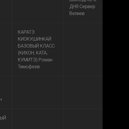
ДНЯ Сервер
Велиев
КАРАТЭ
КИОКУШИНКАЙ
БАЗОВЫЙ КЛАСС
(КИХОН, КАТА,
КУМИТЭ) Роман
Тимофеев
н
ЫЙ