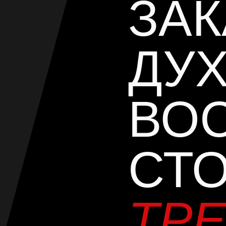
ЗА
ДУХ
ВО
СТО
ТР