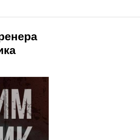
ренера
ика